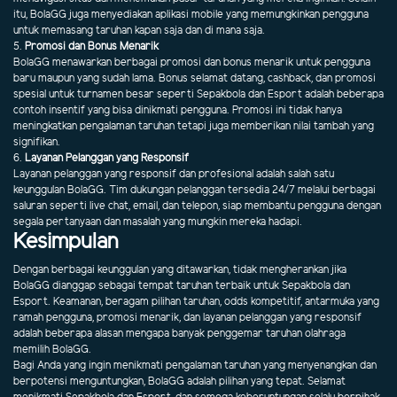
itu, BolaGG juga menyediakan aplikasi mobile yang memungkinkan pengguna
untuk memasang taruhan kapan saja dan di mana saja.
5.
Promosi dan Bonus Menarik
BolaGG menawarkan berbagai promosi dan bonus menarik untuk pengguna
baru maupun yang sudah lama. Bonus selamat datang, cashback, dan promosi
spesial untuk turnamen besar seperti Sepakbola dan Esport adalah beberapa
contoh insentif yang bisa dinikmati pengguna. Promosi ini tidak hanya
meningkatkan pengalaman taruhan tetapi juga memberikan nilai tambah yang
signifikan.
6.
Layanan Pelanggan yang Responsif
Layanan pelanggan yang responsif dan profesional adalah salah satu
keunggulan BolaGG. Tim dukungan pelanggan tersedia 24/7 melalui berbagai
saluran seperti live chat, email, dan telepon, siap membantu pengguna dengan
segala pertanyaan dan masalah yang mungkin mereka hadapi.
Kesimpulan
Dengan berbagai keunggulan yang ditawarkan, tidak mengherankan jika
BolaGG dianggap sebagai tempat taruhan terbaik untuk Sepakbola dan
Esport. Keamanan, beragam pilihan taruhan, odds kompetitif, antarmuka yang
ramah pengguna, promosi menarik, dan layanan pelanggan yang responsif
adalah beberapa alasan mengapa banyak penggemar taruhan olahraga
memilih BolaGG.
Bagi Anda yang ingin menikmati pengalaman taruhan yang menyenangkan dan
berpotensi menguntungkan, BolaGG adalah pilihan yang tepat. Selamat