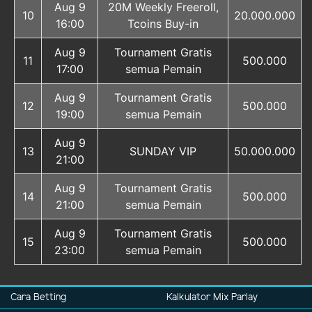
Aug 9
20M Weekly Freeroll,
10
20.000.000
16:00
Tcoins Buy-in
Aug 9
Tournament Gratis
11
500.000
17:00
semua Pemain
Aug 9
Tournament Gratis
12
500.000
19:00
semua Pemain
Aug 9
13
SUNDAY VIP
50.000.000
21:00
Aug 9
Tournament Gratis
14
500.000
21:00
semua Pemain
Aug 9
Tournament Gratis
15
500.000
23:00
semua Pemain
Cara Betting
Kalkulator Mix Parlay