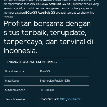
mempermudah transaksi
BOLAGG Atau Bola GG 88
. Layanan terbaik yang
selalu siaga 24 jam untuk semua penggemar taruhan online yang sudah
mempercayakan
BOLAGG Atau Bola GG
sebagai tempat taruhan online
terbaik.
Profitan bersama dengan
situs terbaik, terupdate,
terpercaya, dan terviral di
Indonesia.
TENTANG SITUS GAME ONLINE BolaGG
Brand Website
BolaGG
Mata Uang
Indonesian Rupiah (IDR)
Minimal Deposit
10.000 IDR
Jenis Transaksi
Transfer Bank,
QRIS
,
Voucher88
.