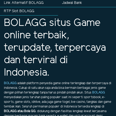
Link Alternatif BOLAGG
Jadwal Bank
RTP Slot BOLAGG
BOLAGG situs Game
online terbaik,
terupdate, terpercaya
dan terviral di
Indonesia.
BOLAGG
adalah platform penyedia game online terlengkap dan terpercaya di
indonesia. Cukup di satu akun saja anda bisa bermain berbagai jenis game
dengan pilihan terlengkap tanpa harus pindah pindah akun. Situs
BOLAGG
menyediakan jenis taruhan paling populer saat ini seperti sportsbook, e-
sports, game slots, idnlive, ada juga game togel, live casino, tangkas dan game
tembak ikan. Seluruh permainan populer di Indonesia tersedia lengkap di
BOLAGG atau Bola GG
. didukung dengan fasilitas lengkap lewat kerjasama
dengan berbagai macam bank swasta, e wallet dan virtual account demi